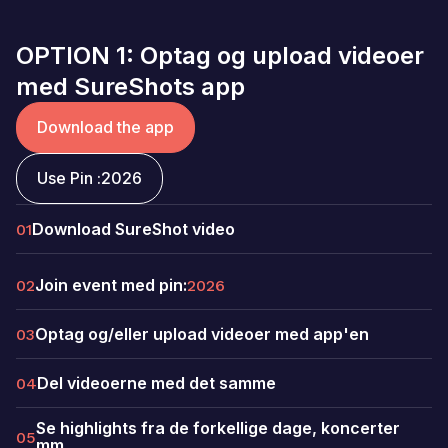
OPTION 1: Optag og upload videoer
med SureShots app
Download the app
Use Pin :
2026
Download SureShot video
01
Join event med pin:
02
2026
Optag og/eller upload videoer med app'en
03
Del videoerne med det samme
04
Se highlights fra de forkellige dage, koncerter
05
mm.