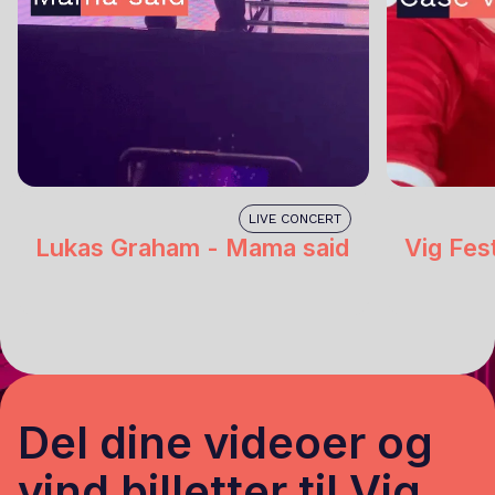
LIVE CONCERT
Lukas Graham - Mama said
Vig Fes
Del dine videoer og
vind billetter til Vig