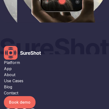
×
This website uses cookies
This website uses cookies to improve user
experience. By using our website you
consent to all cookies in accordance with
our Cookie Policy.
Read our Privacy Policy
Platform
STRICTLY NECESSARY
App
About
PERFORMANCE
Use Cases
TARGETING
Blog
Contact
FUNCTIONALITY
Book demo
UNCLASSIFIED